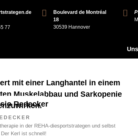
tstrategen.de
Boulevard de Montréal
P
18
M
30539 Hannover
55 77
Uns
REDECKER
therapie in der REHA-diesportstrategen und selbst
 Der Kerl ist schnell!