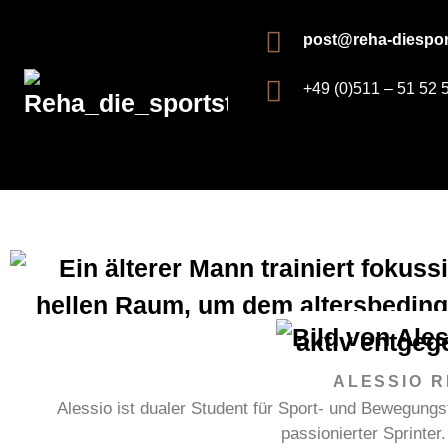
post@reha-diespor
+49 (0)511 – 51 52 
ALESSIO 
Alessio ist dualer Student für Sport- und Bewegungs
passionierter Sprinter.