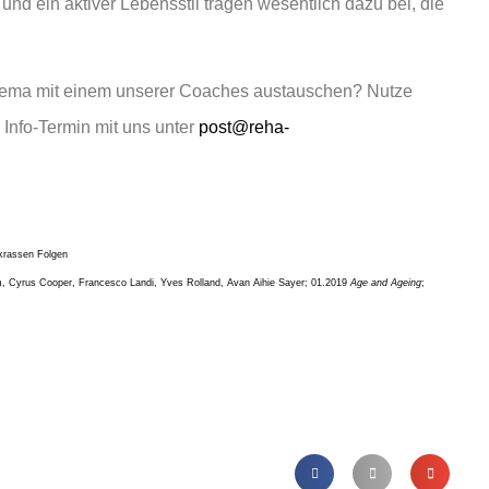
und ein aktiver Lebensstil tragen wesentlich dazu bei, die
 Thema mit einem unserer Coaches austauschen? Nutze
 Info-Termin mit uns unter
post@reha-
krassen Folgen
lm, Cyrus Cooper, Francesco Landi, Yves Rolland, Avan Aihie Sayer; 01.2019
Age and Ageing
;