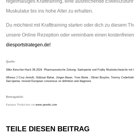
regelmäßiges Krafttraining, eine ausreichende Eiweißzufuhr 
Muskulatur bis ins hohe Alter zu erhalten.
Du möchtest mit Krafttraining starten oder dich zu diesem
unsere Online Rezeption oder vereinbare einen kostenfreien
diesportstrategen.de!
Quelle:
Silke Kerscher-Hack
06.2024 Pharmazeutische Zeitung; Sarkopenie und Frailty Muskelschwäche mit 
Alfonso J Cruz-Jentoft, Gülistan Bahat, Jürgen Bauer, Yves Boirie , Olivier Bruyère, Tommy Cederho
Sarcopenia: revised European consensus on definition and diagnosis
Beitragsbild:
Kampus Production via
www.pexels.com
TEILE DIESEN BEITRAG