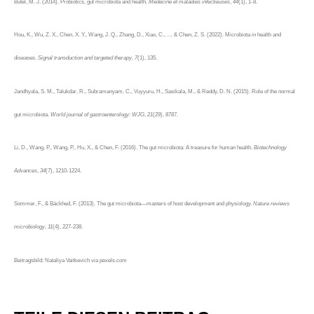
Butel, M. J. (2014). Probiotics, gut microbiota and health.
Médecine et maladies infectieuses
,
44
(1), 1-8.
Hou, K., Wu, Z. X., Chen, X. Y., Wang, J. Q., Zhang, D., Xiao, C., … & Chen, Z. S. (2022). Microbiota in health and
diseases.
Signal transduction and targeted therapy
,
7
(1), 135.
Jandhyala, S. M., Talukdar, R., Subramanyam, C., Vuyyuru, H., Sasikala, M., & Reddy, D. N. (2015). Role of the normal
gut microbiota.
World journal of gastroenterology: WJG
,
21
(29), 8787.
Li, D., Wang, P., Wang, P., Hu, X., & Chen, F. (2016). The gut microbiota: A treasure for human health.
Biotechnology
Advances
,
34
(7), 1210-1224.
Sommer, F., & Bäckhed, F. (2013). The gut microbiota—masters of host development and physiology.
Nature reviews
microbiology
,
11
(4), 227-238.
Beitragsbild: Nataliya Vaitkevich via pexels.com