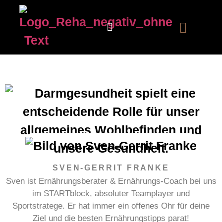
Unsere Strategie
SVEN-GERRIT FRANKE
Sven ist Ernährungsberater & Ernährungs-Coach bei uns
im STARTblock, absoluter Teamplayer und
Sportstratege. Er hat immer ein offenes Ohr für deine
Ziel und die besten Ernährungstipps parat!