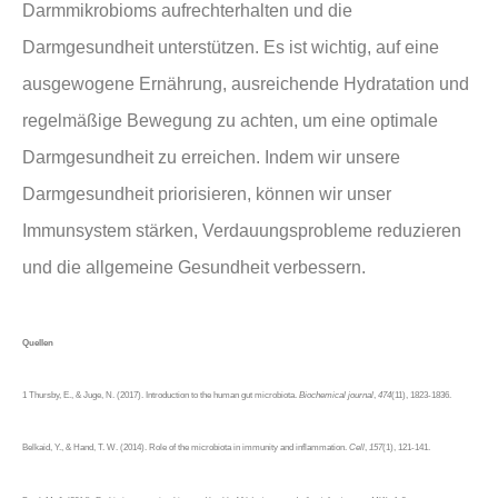
Darmmikrobioms aufrechterhalten und die
Darmgesundheit unterstützen. Es ist wichtig, auf eine
ausgewogene Ernährung, ausreichende Hydratation und
regelmäßige Bewegung zu achten, um eine optimale
Darmgesundheit zu erreichen. Indem wir unsere
Darmgesundheit priorisieren, können wir unser
Immunsystem stärken, Verdauungsprobleme reduzieren
und die allgemeine Gesundheit verbessern.
Quellen
1 Thursby, E., & Juge, N. (2017). Introduction to the human gut microbiota.
Biochemical journal
,
474
(11), 1823-1836.
Belkaid, Y., & Hand, T. W. (2014). Role of the microbiota in immunity and inflammation.
Cell
,
157
(1), 121-141.